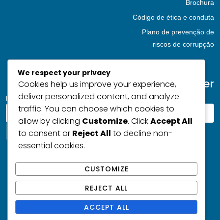
Brochura
Código de ética e conduta
Plano de prevenção de
riscos de corrupção
We respect your privacy
Subscreva a nossa Newsletter
Cookies help us improve your experience,
deliver personalized content, and analyze
Introduza o seu email
traffic. You can choose which cookies to
allow by clicking
Customize
. Click
Accept All
to consent or
Reject All
to decline non-
essential cookies.
CUSTOMIZE
REJECT ALL
ACCEPT ALL