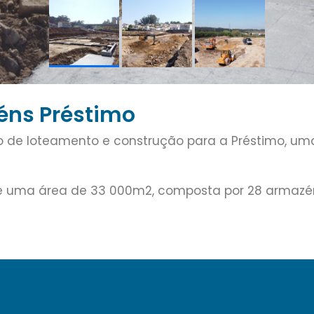
éns Préstimo
o de loteamento e construção para a Préstimo, um
 uma área de 33 000m2, composta por 28 armazén